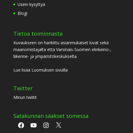
Usein kysyttyä
Blogi
Tietoa toiminnasta
Kuvaukseen on hankittu asianmukaiset luvat sekä
maanomistajalta että Varsinais-Suomen elinkeino-,
liikenne- ja ympäristökeskukselta.
Lue lisää Luomuksen sivuilla
Twitter
Minun twiitit
Satakunnan sääkset somessa
Facebook
YouTube
Instagram
X